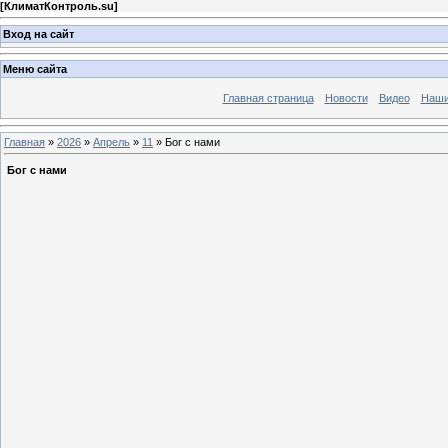
[
КлиматКонтроль.su
]
Вход на сайт
Меню сайта
Главная страница
Новости
Видео
Наши
Главная
»
2026
»
Апрель
»
11
» Бог с нами
Бог с нами