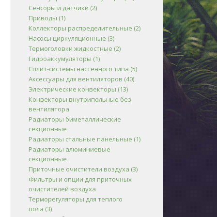
Сенсоры и датчики
(2)
Приводы
(1)
Коллекторы распределительные
(2)
Насосы циркуляционные
(3)
Термоголовки жидкостные
(2)
Гидроаккумуляторы
(1)
Сплит-системы настенного типа
(5)
Аксессуары для вентиляторов
(40)
Электрические конвекторы
(13)
Конвекторы внутрипольные без
вентилятора
Радиаторы биметаллические
секционные
Радиаторы стальные панельные
(1)
Радиаторы алюминиевые
секционные
Приточные очистители воздуха
(3)
Фильтры и опции для приточных
очистителей воздуха
Терморегуляторы для теплого
пола
(3)