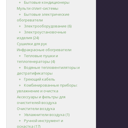
Бытовые кондиционеры
Мульти сплит-системы
Бытовые электрические
обогреватели
Электрооборудование
(6)
Электроустановочные
изделия
(24)
Сушилки для рук
Инфракрасные обогреватели
Тепловые пушки и
теплогенераторы
(4)
Водяные тепловентиляторы и
дестратификаторы
Греющий кабель
Комбинированные приборы:
увлажнение и очистка
Аксессуары и фильтры для
очистителей воздуха
Очистители воздуха
Увлажнители воздуха
(1)
Ручной инструмент и
оснастка
(17)