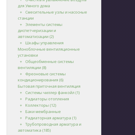
для Умного дома
Смесительные узлы и насосные
станции
Элементы системы
диспетчеризации и
автоматизации
(2)
Шкафы управления
Моноблочные вентиляционные
установки
Общеобменные системы
вентиляции
(8)
Фреоновые системы
кондиционирования
(6)
Бытовая приточная вентиляция
Системы чиллер фанкойл
(1)
Радиаторы отопления
Коллекторы
(12)
Баки мембранные
Радиаторная арматура
(1)
Трубопроводная арматура и
автоматика
(185)