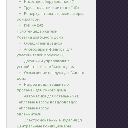
Насосное оборудование
(9)
Трубы, шланги и фитинги
(162)
Рециркуляторы, стерилизаторы,
ионизаторы
КИПиА
(50)
Полотенцедержатели
Розетка для Умного дома
Охладители воздуха
Аксессуары и фильтры для
увлажнителей воздуха
(1)
Датчики и управляющие
устройства систем Умного дома
Охлаждение воздуха для Умного
дома
Нагрев воды и защита от
протечек для Умного дома
Автоматика для котельных
(1)
Тепловые насосы воздух-воздух
Тепловые насосы
Увлажнители
Электромонтажные изделия
(7)
Центральные кондиционеры