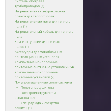
Системы обогрева
трубопроводов
(1)
Нагревательная инфракрасная
пленка для теплого пола
Нагревательные маты для теплого
пола
(1)
Нагревательный кабель для теплого
пола
Комплектующие для теплых
полов
(1)
Аксессуары для моноблочных
вентиляционных установок
Компактные моноблочные
приточные-вытяжные установки
(24)
Компактные моноблочные
приточные установки
(2)
Полупромышленные сплит-системы
Полотенцесушители
Электроинструмент и
оснастка
(12)
Спецодежда и средства
защиты
(1)