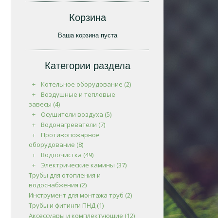
Корзина
Ваша корзина пуста
Категории раздела
Котельное оборудование
(2)
Воздушные и тепловые
завесы
(4)
Осушители воздуха
(5)
Водонагреватели
(7)
Противопожарное
оборудование
(8)
Водоочистка
(49)
Электрические камины
(37)
Трубы для отопления и
водоснабжения
(2)
Инструмент для монтажа труб
(2)
Трубы и фитинги ПНД
(1)
Аксессуары и комплектующие
(12)