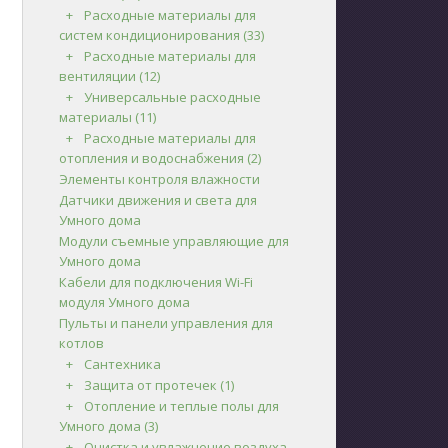
Расходные материалы для
систем кондиционирования
(33)
Расходные материалы для
вентиляции
(12)
Универсальные расходные
материалы
(11)
Расходные материалы для
отопления и водоснабжения
(2)
Элементы контроля влажности
Датчики движения и света для
Умного дома
Модули съемные управляющие для
Умного дома
Кабели для подключения Wi-Fi
модуля Умного дома
Пульты и панели управления для
котлов
Сантехника
Защита от протечек
(1)
Отопление и теплые полы для
Умного дома
(3)
Очистка и увлажнение воздуха