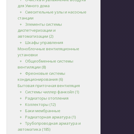
для Умного дома
Смесительные узлы и насосные
станции
Элементы системы
диспетчеризации и
автоматизации
(2)
Шкафы управления
Моноблочные вентиляционные
установки
Общеобменные системы
вентиляции
(8)
Фреоновые системы
кондиционирования
(6)
Бытовая приточная вентиляция
Системы чиллер фанкойл
(1)
Радиаторы отопления
Коллекторы
(12)
Баки мембранные
Радиаторная арматура
(1)
Трубопроводная арматура и
автоматика
(185)