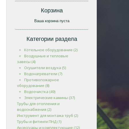
Корзина
Ваша корзина пуста
Категории раздела
Котельное оборудование
(2)
Воздушные и тепловые
завесы
(4)
Осушители воздуха
(5)
Водонагреватели
(7)
Противопожарное
оборудование
(8)
Водоочистка
(49)
Электрические камины
(37)
Трубы для отопления и
водоснабжения
(2)
Инструмент для монтажа труб
(2)
Трубы и фитинги ПНД
(1)
Аксессуары и комплектующие
(12)