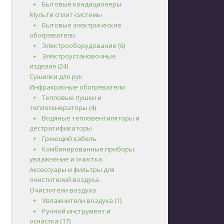
Бытовые кондиционеры
Мульти сплит-системы
Бытовые электрические
обогреватели
Электрооборудование
(6)
Электроустановочные
изделия
(24)
Сушилки для рук
Инфракрасные обогреватели
Тепловые пушки и
теплогенераторы
(4)
Водяные тепловентиляторы и
дестратификаторы
Греющий кабель
Комбинированные приборы:
увлажнение и очистка
Аксессуары и фильтры для
очистителей воздуха
Очистители воздуха
Увлажнители воздуха
(1)
Ручной инструмент и
оснастка
(17)