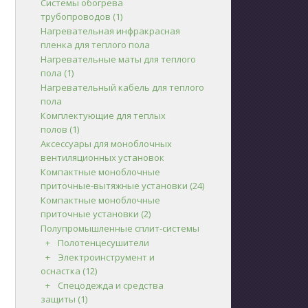
Системы обогрева
трубопроводов
(1)
Нагревательная инфракрасная
пленка для теплого пола
Нагревательные маты для теплого
пола
(1)
Нагревательный кабель для теплого
пола
Комплектующие для теплых
полов
(1)
Аксессуары для моноблочных
вентиляционных установок
Компактные моноблочные
приточные-вытяжные установки
(24)
Компактные моноблочные
приточные установки
(2)
Полупромышленные сплит-системы
Полотенцесушители
Электроинструмент и
оснастка
(12)
Спецодежда и средства
защиты
(1)