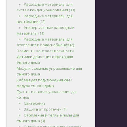
Расходные материалы для
систем кондиционирования
(33)
Расходные материалы для
вентиляции
(12)
Универсальные расходные
материалы
(11)
Расходные материалы для
отопления и водоснабжения
(2)
Элементы контроля влажности
Датчики движения и света для
Умного дома
Модули съемные управляющие для
Умного дома
Кабели для подключения Wi-Fi
модуля Умного дома
Пульты и панели управления для
котлов
Сантехника
Защита от протечек
(1)
Отопление и теплые полы для
Умного дома
(3)
Очистка и увлажнение воздуха