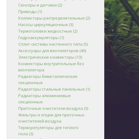
Сенсоры и датчики
(2)
Приводы
(1)
Коллекторы распределительные
(2)
Насосы циркуляционные
(3)
Термоголовки жидкостные
(2)
Гидроаккумуляторы
(1)
Сплит-системы настенного типа
(5)
Аксессуары для вентиляторов
(40)
Электрические конвекторы
(13)
Конвекторы внутрипольные без
вентилятора
Радиаторы биметаллические
секционные
Радиаторы стальные панельные
(1)
Радиаторы алюминиевые
секционные
Приточные очистители воздуха
(3)
Фильтры и опции для приточных
очистителей воздуха
Терморегуляторы для теплого
пола
(3)