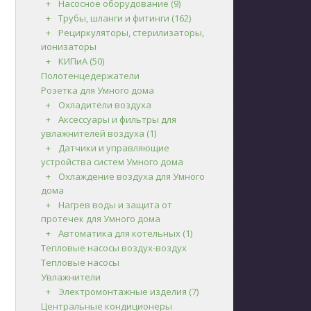
Насосное оборудование
(9)
Трубы, шланги и фитинги
(162)
Рециркуляторы, стерилизаторы,
ионизаторы
КИПиА
(50)
Полотенцедержатели
Розетка для Умного дома
Охладители воздуха
Аксессуары и фильтры для
увлажнителей воздуха
(1)
Датчики и управляющие
устройства систем Умного дома
Охлаждение воздуха для Умного
дома
Нагрев воды и защита от
протечек для Умного дома
Автоматика для котельных
(1)
Тепловые насосы воздух-воздух
Тепловые насосы
Увлажнители
Электромонтажные изделия
(7)
Центральные кондиционеры